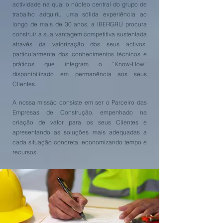
actividade na qual o núcleo central do grupo de
trabalho adquiriu uma sólida experiência ao
longo de mais de 30 anos, a IBERGRU procura
construir a sua vantagem competitiva sustentada
através da valorização dos seus activos,
particularmente dos conhecimentos técnicos e
práticos que integram o “Know-How”
disponibilizado em permanência aos seus
Clientes.
A nossa missão consiste em ser o Parceiro das
Empresas de Construção, empenhado na
criação de valor para os seus Clientes e
apresentando as soluções mais adequadas a
cada situação concreta, economizando tempo e
recursos.