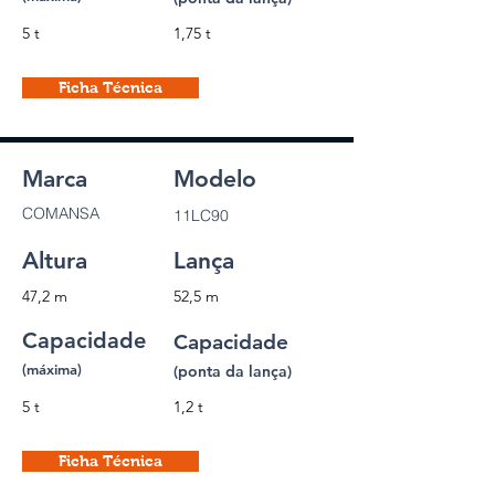
5 t
1,75 t
Ficha Técnica
Marca
Modelo
COMANSA
11LC90
Altura
Lança
47,2 m
52,5 m
Capacidade
Capacidade
(máxima)
(ponta da lança)
5 t
1,2 t
Ficha Técnica