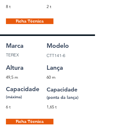
8 t
2 t
Ficha Técnica
Marca
Modelo
TEREX
CTT141-6
Altura
Lança
49,5 m
60 m
Capacidade
Capacidade
(máxima)
(ponta da lança)
6 t
1,65 t
Ficha Técnica