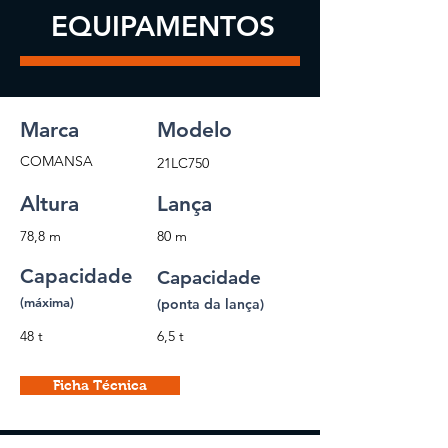
EQUIPAMENTOS
Marca
Modelo
COMANSA
21LC750
Altura
Lança
78,8 m
80 m
Capacidade
Capacidade
(máxima)
(ponta da lança)
48 t
6,5 t
Ficha Técnica