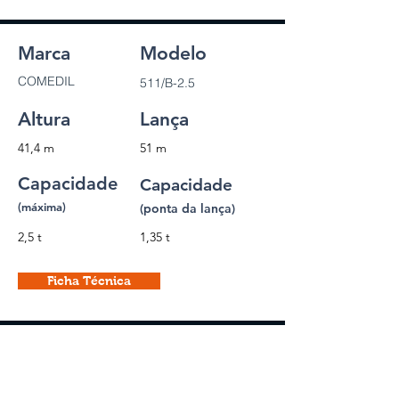
Marca
Modelo
COMEDIL
511/B-2.5
Altura
Lança
41,4 m
51 m
Capacidade
Capacidade
(máxima)
(ponta da lança)
2,5 t
1,35 t
Ficha Técnica
Marca
Modelo
TEREX
CTT91-2.5