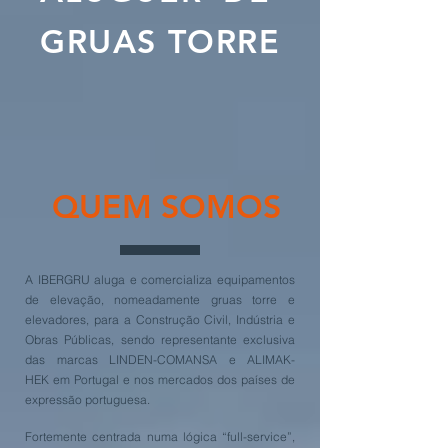
GRUAS TORRE
QUEM SOMOS
A IBERGRU aluga e comercializa equipamentos
de elevação, nomeadamente gruas torre e
elevadores, para a Construção Civil, Indústria e
Obras Públicas, sendo representante exclusiva
das marcas LINDEN-COMANSA e ALIMAK-
HEK em Portugal e nos mercados dos países de
expressão portuguesa.
Fortemente centrada numa lógica “full-service”,